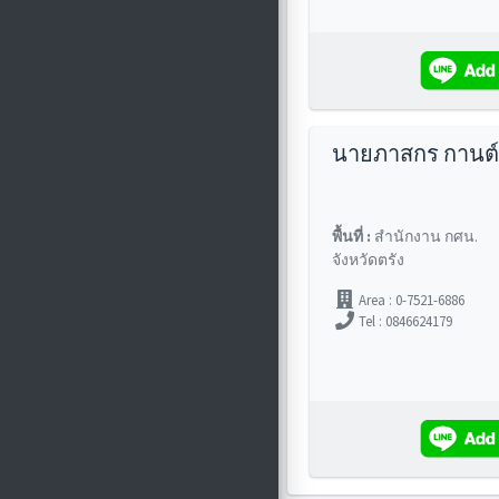
นายภาสกร กานต์ร
พื้นที่ :
สำนักงาน กศน.
จังหวัดตรัง
Area : 0-7521-6886
Tel : 0846624179