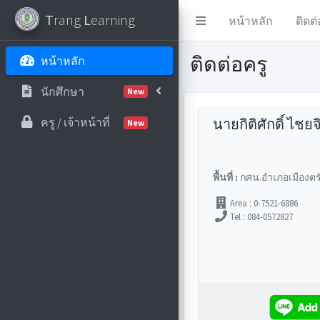
T
rang
L
earning
หน้าหลัก
ติดต่
ติดต่อครู
หน้าหลัก
นักศึกษา
New
นายกิติศักดิ์ ไชยจ
ครู / เจ้าหน้าที่
New
พื้นที่ :
กศน.อำเภอเมืองตร
Area : 0-7521-6886
Tel : 084-0572827