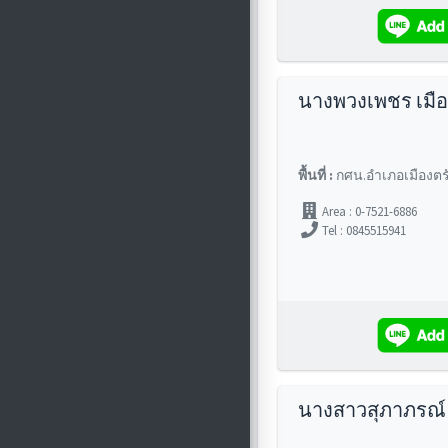
นางพวงเพชร เมื
พื้นที่ :
กศน.อำเภอเมืองตร
Area : 0-7521-6886
Tel : 0845515941
นางสาวสุภาภรณ์